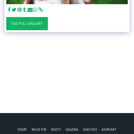
SEE FULL GALLERY
START
MOJE PSY
MIOTY
GALERIA
SUKCESY
KONTAKT