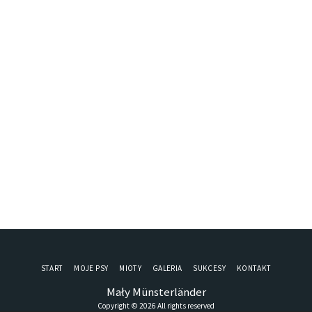
START
MOJE PSY
MIOTY
GALERIA
SUKCESY
KONTAKT
Mały Münsterländer
Copyright © 2026 All rights reserved